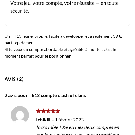
Votre jeu, votre compte, votre réussite — en toute
sécurité.
Un TH13 jeune, propre, facile à développer et à seulement
39 €
,
part rapidement.
Si tu veux un compte abordable et agréable à monter, c’est le
moment parfait pour te positionner.
AVIS (2)
2 avis pour
Th13 compte clash of clans
Note
5
sur
Ichikill
–
1 février 2023
5
Incroyable ! J’ai eu mes deux comptes en
quelques minutes, sans aucun problème