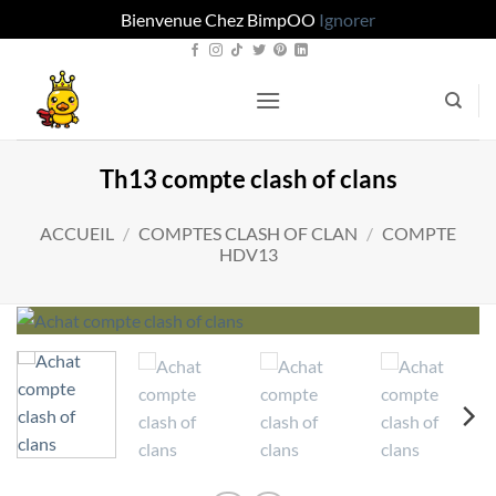
Bienvenue Chez BimpOO
Ignorer
Passer
au
contenu
Th13 compte clash of clans
ACCUEIL
/
COMPTES CLASH OF CLAN
/
COMPTE
HDV13