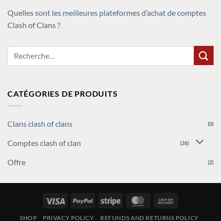
Quelles sont les meilleures plateformes d’achat de comptes
Clash of Clans ?
Recherche
pour :
CATÉGORIES DE PRODUITS
Clans clash of clans
(0)
Comptes clash of clan
(26)
Offre
(2)
Visa
PayPal
Stripe
MasterCard
Cash
On
SHOP
PRIVACY POLICY
REFUNDS AND RETURNS POLICY