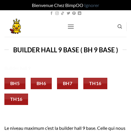
Bienvenue Chez BimpOO
Ignorer
Passer
au
contenu
BUILDER HALL 9 BASE ( BH 9 BASE )
Builder hall 9
BH5
BH6
BH7
TH16
TH16
Le niveau maximum c’est la builder hall 9 base. Celle qui nous