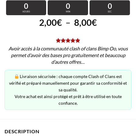
0
0
0
HOURS
MIN
SEC
Plage
2,00
€
–
8,00
€
de
prix :
2,00€
Avoir accès à la communauté clash of clans Bimp Oo, vous
à
permet d’avoir des bases pro gratuitement et beaucoup
d’autres offres…
8,00€
Livraison sécurisée : chaque compte Clash of Clans est
vérifié et préparé manuellement pour garantir sa conformité et
sa qualité.
Votre achat est ainsi protégé et prêt à être utilisé en toute
confiance.
DESCRIPTION