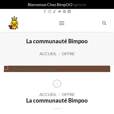
Bienvenue Chez BimpOO
Ignorer
Passer
au
contenu
La communauté Bimpoo
ACCUEIL
/
OFFRE
ACCUEIL
/
OFFRE
La communauté Bimpoo