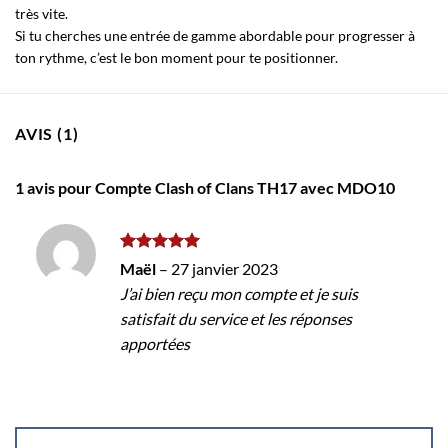
très vite.
Si tu cherches une entrée de gamme abordable pour progresser à
ton rythme, c’est le bon moment pour te positionner.
AVIS (1)
1 avis pour
Compte Clash of Clans TH17 avec MDO10
Note
5
sur
Maël
–
27 janvier 2023
5
J’ai bien reçu mon compte et je suis
satisfait du service et les réponses
apportées