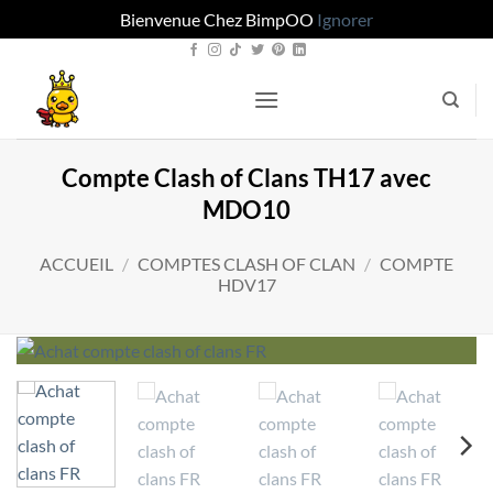
Bienvenue Chez BimpOO
Ignorer
Passer
au
contenu
Compte Clash of Clans TH17 avec
MDO10
ACCUEIL
/
COMPTES CLASH OF CLAN
/
COMPTE
HDV17