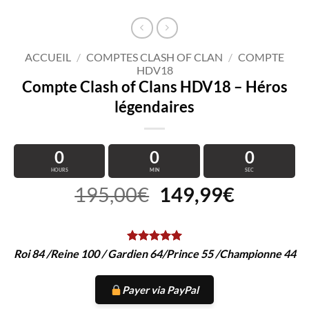
ACCUEIL
/
COMPTES CLASH OF CLAN
/
COMPTE
HDV18
Compte Clash of Clans HDV18 – Héros
légendaires
0
0
0
HOURS
MIN
SEC
Le
Le
195,00
€
149,99
€
prix
prix
initial
actuel
était :
est :
Roi 84 /Reine 100 / Gardien 64/Prince 55 /Championne 44
195,00€.
149,99€
Payer via PayPal