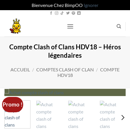
Bienvenue Chez BimpOO
Ignorer
Passer
au
contenu
Compte Clash of Clans HDV18 – Héros
légendaires
ACCUEIL
/
COMPTES CLASH OF CLAN
/
COMPTE
HDV18
Promo !