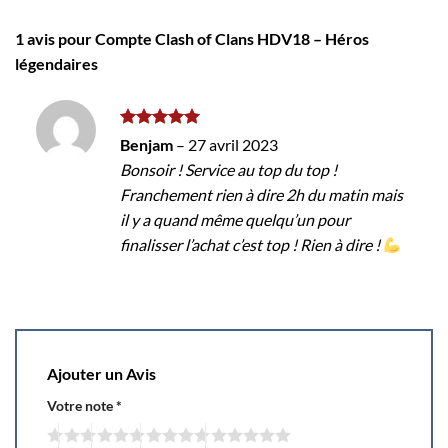
1 avis pour
Compte Clash of Clans HDV18 – Héros
légendaires
Note
5
sur
Benjam
–
27 avril 2023
5
Bonsoir ! Service au top du top !
Franchement rien à dire 2h du matin mais
il y a quand même quelqu’un pour
finalisser l’achat c’est top ! Rien à dire !
Ajouter un Avis
Votre note
*