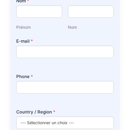
Nom
*
Prénom
Nom
*
E-mail
*
*
R
e
g
i
o
n
Phone
*
Country / Region
*