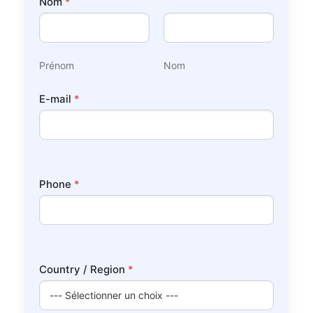
Nom
*
*
C
o
m
m
Prénom
Nom
e
n
t
E-mail
*
a
i
r
e
Phone
*
Country / Region
*