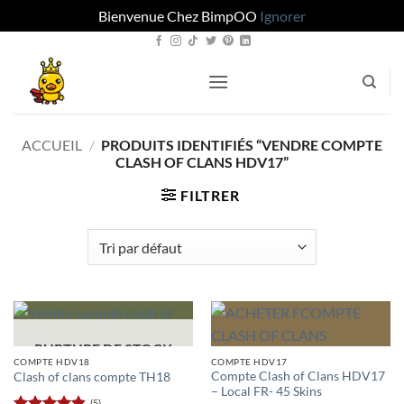
Bienvenue Chez BimpOO
Ignorer
Passer
au
contenu
ACCUEIL
/
PRODUITS IDENTIFIÉS “VENDRE COMPTE
CLASH OF CLANS HDV17”
FILTRER
RUPTURE DE STOCK
COMPTE HDV18
COMPTE HDV17
Compte Clash of Clans HDV17
Clash of clans compte TH18
– Local FR- 45 Skins
(5)