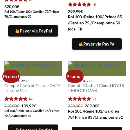
(5)
Note
4.8
320,00
€
sur 5
Note
5
sur
299,99
€
Roi 100 /Reine 100 / Gardien 75
/Prince
5
Roi 100 /Reine 100/ Prince 85
78 /Championne 50
/Gardien 75 /Championne 50
local FR
Payer via PayPal
Payer via PayPal
Promo !
Promo !
COMPTE HDV17
COMPTE HDV18
Compte Clash of Clans HDV17
Compte Clash of Clans HDV18
presque Max
– MDO 10 MAX
(4)
(6)
Note
5
sur
Le
Le
Note
5
sur
Le
Le
215,00
€
139,99
€
320,00
€
269,00
€
prix
prix
prix
prix
5
5
Roi 100 /Reine 100 / Gardien 75/ Prince
Roi 101 /Reine 101/ Gardien
initial
actuel
initial
actuel
72 /Championne 47
était :
est :
était :
est :
78/ Prince 83 /Championne 51
215,00€.
139,99€.
320,00€.
269,00€.
Payer via PayPal