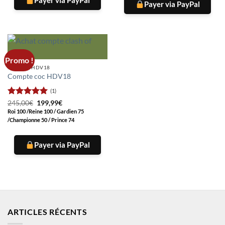
Payer via PayPal
Promo !
COMPTE HDV18
Compte coc HDV18
(1)
Note
5
sur
Le
Le
245,00
€
199,99
€
prix
prix
5
Roi 100 /Reine 100 / Gardien 75
initial
actuel
/Championne 50 / Prince 74
était :
est :
245,00€.
199,99€.
Payer via PayPal
ARTICLES RÉCENTS