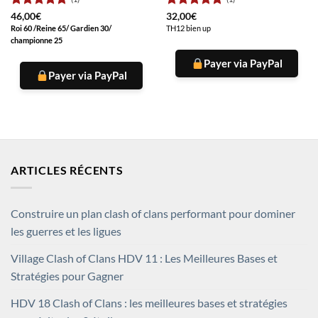
Note
5
sur
Note
5
sur
46,00
€
32,00
€
5
5
Roi 60 /Reine 65/ Gardien 30/
TH12 bien up
championne 25
Payer via PayPal
Payer via PayPal
ARTICLES RÉCENTS
Construire un plan clash of clans performant pour dominer
les guerres et les ligues
Village Clash of Clans HDV 11 : Les Meilleures Bases et
Stratégies pour Gagner
HDV 18 Clash of Clans : les meilleures bases et stratégies