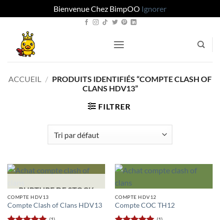
Bienvenue Chez BimpOO
Ignorer
Passer
au
contenu
ACCUEIL
/
PRODUITS IDENTIFIÉS “COMPTE CLASH OF
CLANS HDV13”
FILTRER
RUPTURE DE STOCK
COMPTE HDV13
COMPTE HDV12
Compte Clash of Clans HDV13
Compte COC TH12
(1)
(1)