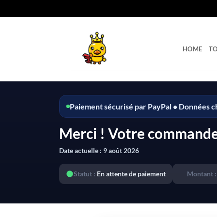
Passer
au
contenu
HOME
T
Paiement sécurisé par PayPal • Données c
Merci ! Votre commande 
Date actuelle :
9 août 2026
Statut :
En attente de paiement
Montant :