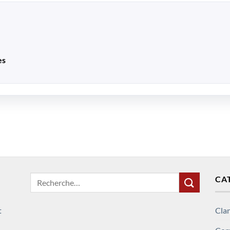
es
Recherche
CA
pour :
t
Clan