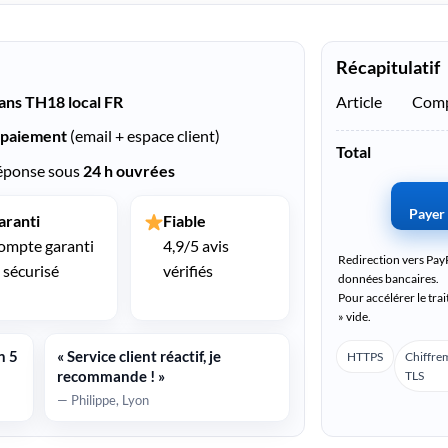
Récapitulatif
ans TH18 local FR
Article
Compt
 paiement
(email + espace client)
Total
réponse sous
24 h ouvrées
Payer
aranti
Fiable
ompte garanti
4,9/5 avis
Redirection vers Pay
 sécurisé
vérifiés
données bancaires.
Pour accélérer le tra
» vide.
n 5
« Service client réactif, je
HTTPS
Chiffre
recommande ! »
TLS
— Philippe, Lyon