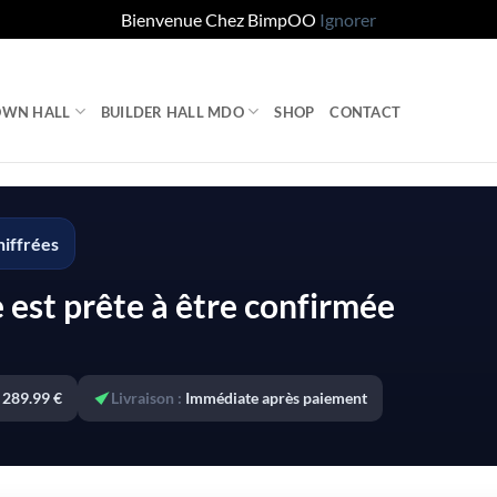
Bienvenue Chez BimpOO
Ignorer
OWN HALL
BUILDER HALL MDO
SHOP
CONTACT
hiffrées
est prête à être confirmée
289.99 €
Livraison :
Immédiate après paiement