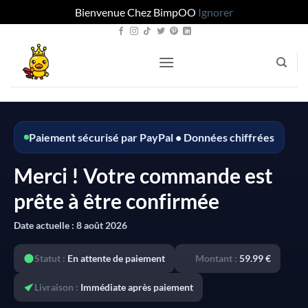
Bienvenue Chez BimpOO
Ignorer
Passer
au
contenu
Paiement sécurisé par PayPal • Données chiffrées
Merci ! Votre commande est
prête à être confirmée
Date actuelle :
8 août 2026
Statut :
En attente de paiement
Montant :
59.99 €
Livraison :
Immédiate après paiement